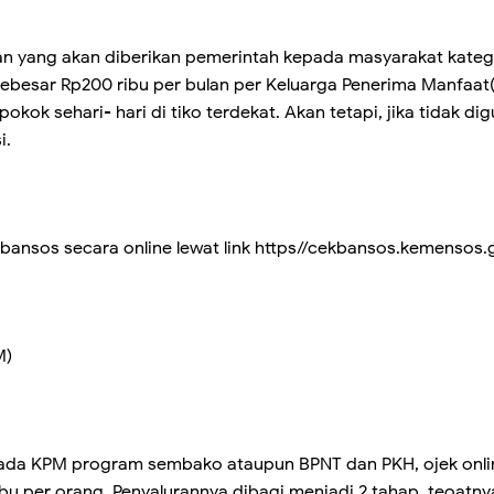
yang akan diberikan pemerintah kepada masyarakat katego
 sebesar Rp200 ribu per bulan per Keluarga Penerima Manfaa
okok sehari- hari di tiko terdekat. Akan tetapi, jika tidak d
i.
ansos secara online lewat link https//cekbansos.kemensos.
M)
pada KPM program sembako ataupun BPNT dan PKH, ojek onlin
bu per orang. Penyalurannya dibagi menjadi 2 tahap, teoat