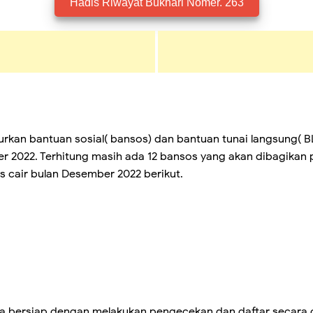
Hadis Riwayat Bukhari Nomer. 263
rkan bantuan sosial( bansos) dan bantuan tunai langsung( B
 2022. Terhitung masih ada 12 bansos yang akan dibagikan 
 cair bulan Desember 2022 berikut.
a bersiap dengan melakukan pengecekan dan daftar secara onl