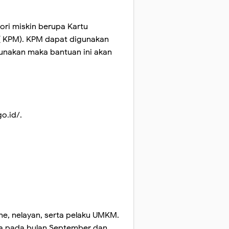
ri miskin berupa Kartu
t( KPM). KPM dapat digunakan
igunakan maka bantuan ini akan
go.id/.
e, nelayan, serta pelaku UMKM.
nya pada bulan September dan