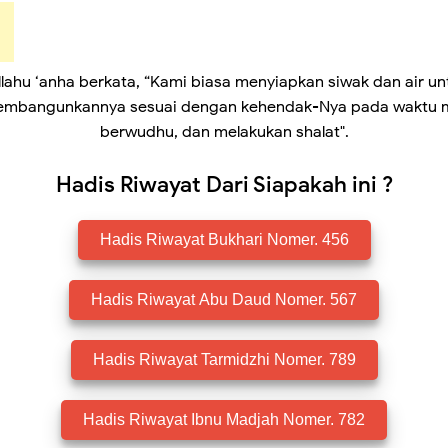
llahu ‘anha berkata, “Kami biasa menyiapkan siwak dan air unt
lu membangunkannya sesuai dengan kehendak-Nya pada waktu 
berwudhu, dan melakukan shalat".
Hadis Riwayat Dari Siapakah ini ?
Hadis Riwayat Bukhari Nomer. 456
Hadis Riwayat Abu Daud Nomer. 567
Hadis Riwayat Tarmidzhi Nomer. 789
Hadis Riwayat Ibnu Madjah Nomer. 782